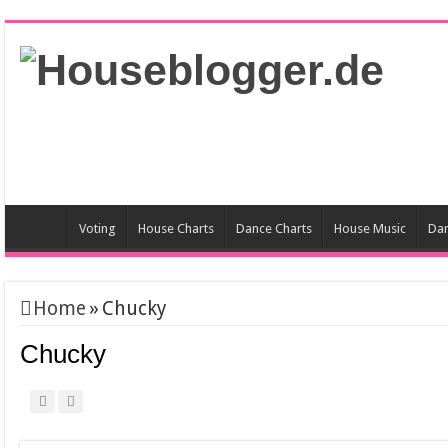
Voting
House Charts
Dance Charts
House Music
Dan
Home
»
Chucky
Chucky