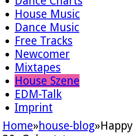
Dance Charts
House Music
Dance Music
Free Tracks
Newcomer
Mixtapes
House Szene
EDM-Talk
Imprint
Home
»
house-blog
»
Happy 