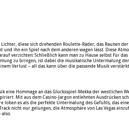
 Lichter, diese sich drehenden Roulette-Räder, das Raunen der
ht und ihn ein Spiel nach dem anderen wagen lässt. Diese Atm
arauf verzichten: Schließlich kann man zu Hause selbst für d
Stimmung zu bringen, ist dabei die musikalische Untermalung de
inem Verlust – all das kann über die passende Musik verstärk
sik eine Hommage an das Glücksspiel-Mekka der westlichen We
iriert. Mit aus dem Casino-Jargon entlehnten Ausdrücken schil
re loben es als die perfekte Untermalung des Gefühls, das eine
rack nicht nur gelungen, die Atmosphäre von Las Vegas einzuf
 also.