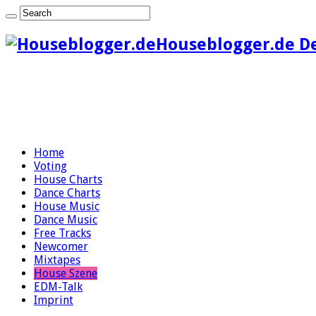
Houseblogger.de D
Home
Voting
House Charts
Dance Charts
House Music
Dance Music
Free Tracks
Newcomer
Mixtapes
House Szene
EDM-Talk
Imprint