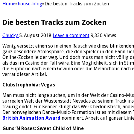
Home
»
house-blog
»
Die besten Tracks zum Zocken
Die besten Tracks zum Zocken
Chucky
5. August 2018
Leave a comment
9,330 Views
Wenig versetzt einen so in einen Rausch wie diese blinkenden
ganz besondere Atmosphäre, die den Spieler in den Bann zie
Online-Zocken leider weg. Und doch muss man nicht völlig d
als das im Casino der Fall wäre. Eine Möglichkeit, sich in 
die Euphorie nach einem Gewinn oder die Melancholie nach e
verrät dieser Artikel.
Clubstrophobia: Vegas
Man muss nicht lange suchen, um in der Welt der Casino-Mu
surrealen Welt der Wüstenstadt Nevadas zu seinem Track insp
traurig endet. Für Kenner klingt das Werk hedonistisch, ande
Der norwegischen Dance-Music-Formation ist es mit diesem T
British Animation Award
nominiert. Arbeit auf ganzer Linie
Guns ’N Roses: Sweet Child of Mine