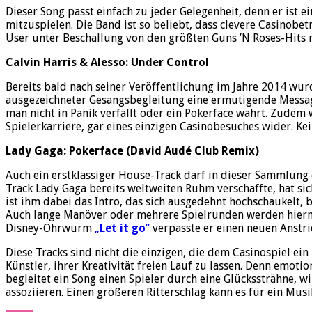
Dieser Song passt einfach zu jeder Gelegenheit, denn er ist
mitzuspielen. Die Band ist so beliebt, dass clevere Casinobe
User unter Beschallung von den größten Guns ’N Roses-Hits mi
Calvin Harris & Alesso: Under Control
Bereits bald nach seiner Veröffentlichung im Jahre 2014 wur
ausgezeichneter Gesangsbegleitung eine ermutigende Message 
man nicht in Panik verfällt oder ein Pokerface wahrt. Zudem 
Spielerkarriere, gar eines einzigen Casinobesuches wider. Kei
Lady Gaga: Pokerface (David Audé Club Remix)
Auch ein erstklassiger House-Track darf in dieser Sammlung d
Track Lady Gaga bereits weltweiten Ruhm verschaffte, hat 
ist ihm dabei das Intro, das sich ausgedehnt hochschaukelt, 
Auch lange Manöver oder mehrere Spielrunden werden hiermit
Disney-Ohrwurm
„
Let it go
“
verpasste er einen neuen Anstri
Diese Tracks sind nicht die einzigen, die dem Casinospiel ei
Künstler, ihrer Kreativität freien Lauf zu lassen. Denn emo
begleitet ein Song einen Spieler durch eine Glückssträhne,
assoziieren. Einen größeren Ritterschlag kann es für ein Mus