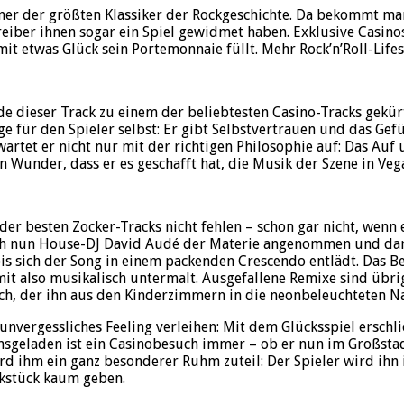
 einer der größten Klassiker der Rockgeschichte. Da bekommt m
treiber ihnen sogar ein Spiel gewidmet haben. Exklusive Casin
t etwas Glück sein Portemonnaie füllt. Mehr Rock’n’Roll-Lifest
de dieser Track zu einem der beliebtesten Casino-Tracks gekür
für den Spieler selbst: Er gibt Selbstvertrauen und das Gefü
wartet er nicht nur mit der richtigen Philosophie auf: Das Au
n Wunder, dass er es geschafft hat, die Musik der Szene in Veg
er besten Zocker-Tracks nicht fehlen – schon gar nicht, wenn 
sich nun House-DJ David Audé der Materie angenommen und dar
bis sich der Song in einem packenden Crescendo entlädt. Das B
 also musikalisch untermalt. Ausgefallene Remixe sind übrig
ch, der ihn aus den Kinderzimmern in die neonbeleuchteten Na
n unvergessliches Feeling verleihen: Mit dem Glücksspiel ersch
tionsgeladen ist ein Casinobesuch immer – ob er nun im Großst
 wird ihm ein ganz besonderer Ruhm zuteil: Der Spieler wird 
ikstück kaum geben.