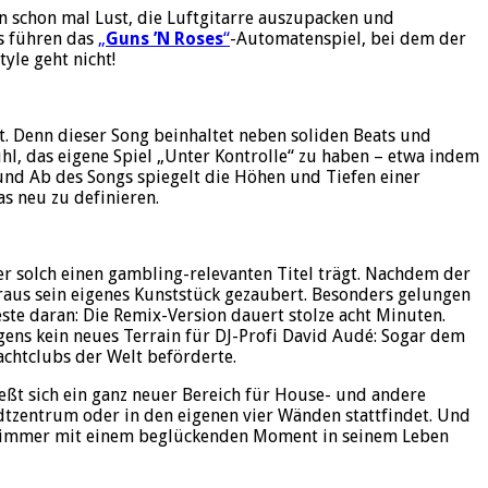
an schon mal Lust, die Luftgitarre auszupacken und
os führen das
„
Guns ’N Roses
“
-Automatenspiel, bei dem der
yle geht nicht!
t. Denn dieser Song beinhaltet neben soliden Beats und
hl, das eigene Spiel „Unter Kontrolle“ zu haben – etwa indem
f und Ab des Songs spiegelt die Höhen und Tiefen einer
as neu zu definieren.
er solch einen gambling-relevanten Titel trägt. Nachdem der
aus sein eigenes Kunststück gezaubert. Besonders gelungen
este daran: Die Remix-Version dauert stolze acht Minuten.
ens kein neues Terrain für DJ-Profi David Audé: Sogar dem
chtclubs der Welt beförderte.
ließt sich ein ganz neuer Bereich für House- und andere
adtzentrum oder in den eigenen vier Wänden stattfindet. Und
ihn immer mit einem beglückenden Moment in seinem Leben