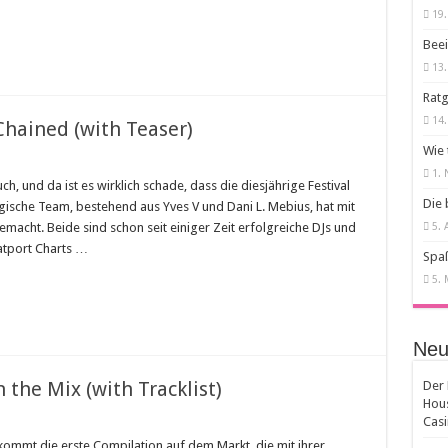
19.
Beei
13.
Ratg
14
 Chained (with Teaser)
Wie 
1.
ch, und da ist es wirklich schade, dass die diesjährige Festival
Die 
gische Team, bestehend aus Yves V und Dani L. Mebius, hat mit
macht. Beide sind schon seit einiger Zeit erfolgreiche DJs und
5. 
eatport Charts …
Spaß
5. 
Neu
 the Mix (with Tracklist)
Der 
Hou
Cas
 kommt die erste Compilation auf dem Markt, die mit ihrer