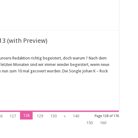
13 (with Preview)
 unsere Redaktion richtig begeistert, doch warum ? Nach dem
letzten Monaten sind wir immer wieder begeistert, wenn neue
ie nun zum 10 mal gecovert wurden. Die Songle Johan K – Rock
128
26
127
129
130
»
140
Page 128 of 176
150
160