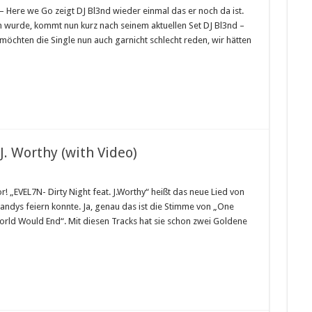
– Here we Go zeigt DJ Bl3nd wieder einmal das er noch da ist.
n wurde, kommt nun kurz nach seinem aktuellen Set DJ Bl3nd –
möchten die Single nun auch garnicht schlecht reden, wir hätten
J. Worthy (with Video)
„EVEL7N- Dirty Night feat. J.Worthy“ heißt das neue Lied von
Candys feiern konnte. Ja, genau das ist die Stimme von „One
World Would End“. Mit diesen Tracks hat sie schon zwei Goldene