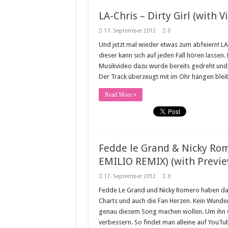
LA-Chris – Dirty Girl (with V
17. September 2012
0
Und jetzt mal wieder etwas zum abfeiern! LA-
dieser kann sich auf jeden Fall hören lassen
Musikvideo dazu wurde bereits gedreht und
Der Track überzeugt mit im Ohr hängen blei
Read More »
Fedde le Grand & Nicky Ro
EMILIO REMIX) (with Previe
17. September 2012
0
Fedde Le Grand und Nicky Romero haben da w
Charts und auch die Fan Herzen. Kein Wunder
genau diesem Song machen wollen. Um ihn vie
verbessern. So findet man alleine auf YouTu