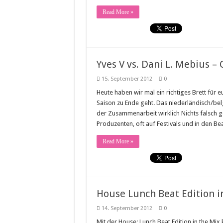
Read More »
Yves V vs. Dani L. Mebius –
15. September 2012
0
Heute haben wir mal ein richtiges Brett für eu
Saison zu Ende geht. Das niederländisch/bel
der Zusammenarbeit wirklich Nichts falsch ge
Produzenten, oft auf Festivals und in den B
Read More »
House Lunch Beat Edition in
14. September 2012
0
Mit der House: Lunch Beat Edition in the Mix