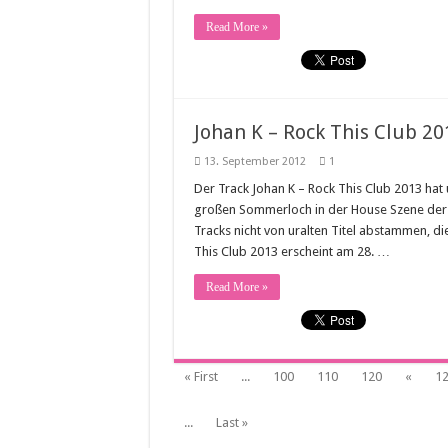
Read More »
Johan K – Rock This Club 20
13. September 2012
1
Der Track Johan K – Rock This Club 2013 hat
großen Sommerloch in der House Szene der 
Tracks nicht von uralten Titel abstammen, d
This Club 2013 erscheint am 28. …
Read More »
« First
...
100
110
120
«
1
...
Last »