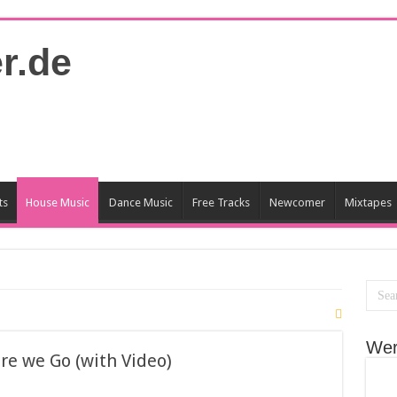
ts
House Music
Dance Music
Free Tracks
Newcomer
Mixtapes
Wer
re we Go (with Video)