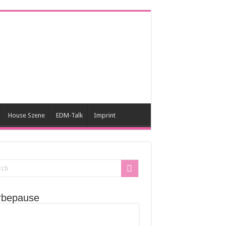
House Szene
EDM-Talk
Imprint
bepause