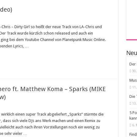
ideo)
Chris – Dirty Girl so heißt der neue Track von LA-Chris und
. Der Track wurde kürzlich schon released und auch ein
 ging bei dem Youtube Channel von Planetpunk Music Online.
benden Lyrics, …
Neus
Der 
30.
Musi
mero ft. Matthew Koma – Sparks (MIKE
11.
w)
Die 
13.
5 Po
irklich einen super Track abgeliefert „Sparks“ stürmte die
kan
, dass sich viele DJs ans Werk machen und einen Remix zu
6. 
lleicht auch nach ihren Vorstellungen noch ein wenig zu
be sehr vieler …
Find