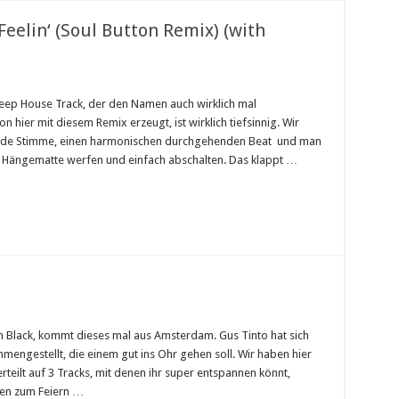
Feelin‘ (Soul Button Remix) (with
 Deep House Track, der den Namen auch wirklich mal
 hier mit diesem Remix erzeugt, ist wirklich tiefsinnig. Wir
nde Stimme, einen harmonischen durchgehenden Beat und man
ne Hängematte werfen und einfach abschalten. Das klappt …
 Black, kommt dieses mal aus Amsterdam. Gus Tinto hat sich
engestellt, die einem gut ins Ohr gehen soll. Wir haben hier
eilt auf 3 Tracks, mit denen ihr super entspannen könnt,
ben zum Feiern …