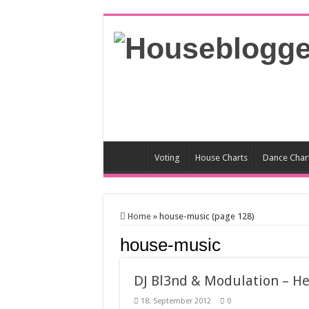
Voting
House Charts
Dance Char
Home
»
house-music (page 128)
house-music
DJ Bl3nd & Modulation – He
18. September 2012
0