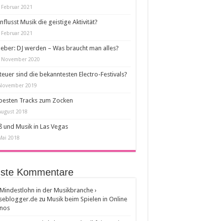
 Februar 2021
nflusst Musik die geistige Aktivität?
 Februar 2021
eber: DJ werden – Was braucht man alles?
. November 2020
teuer sind die bekanntesten Electro-Festivals?
 November 2019
besten Tracks zum Zocken
August 2018
 und Musik in Las Vegas
Mai 2018
ste Kommentare
Mindestlohn in der Musikbranche ›
seblogger.de
zu
Musik beim Spielen in Online
inos