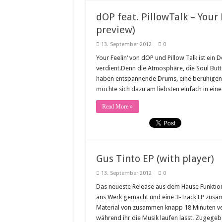
dOP feat. PillowTalk – Your 
preview)
13. September 2012
0
Your Feelin‘ von dOP und Pillow Talk ist ein
verdient.Denn die Atmosphäre, die Soul Button
haben entspannende Drums, eine beruhige
möchte sich dazu am liebsten einfach in ei
Read More »
Gus Tinto EP (with player)
13. September 2012
0
Das neueste Release aus dem Hause Funktion
ans Werk gemacht und eine 3-Track EP zusamm
Material von zusammen knapp 18 Minuten vert
während ihr die Musik laufen lasst. Zugege