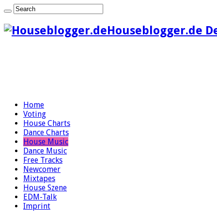
Houseblogger.de D
Home
Voting
House Charts
Dance Charts
House Music
Dance Music
Free Tracks
Newcomer
Mixtapes
House Szene
EDM-Talk
Imprint