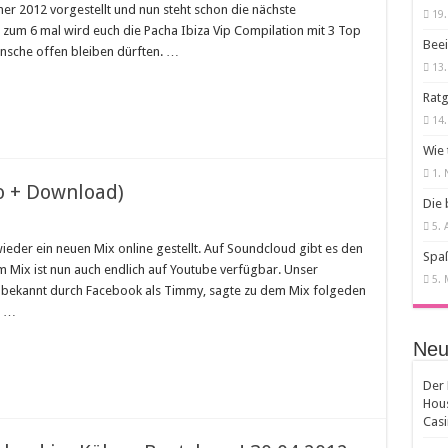
r 2012 vorgestellt und nun steht schon die nächste
19.
e zum 6 mal wird euch die Pacha Ibiza Vip Compilation mit 3 Top
Beei
sche offen bleiben dürften. …
13.
Ratg
14
Wie 
1.
eo + Download)
Die 
5. 
wieder ein neuen Mix online gestellt. Auf Soundcloud gibt es den
Spaß
m Mix ist nun auch endlich auf Youtube verfügbar. Unser
5. 
bekannt durch Facebook als Timmy, sagte zu dem Mix folgeden
. …
Neu
Der 
Hou
Cas