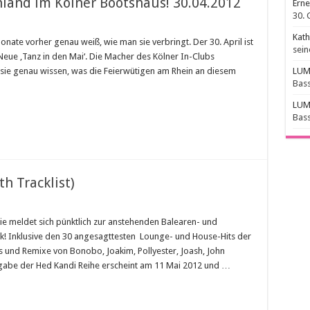
land im Kölner Bootshaus! 30.04.2012
Erne
30. 
Kathi
nate vorher genau weiß, wie man sie verbringt. Der 30. April ist
sein
 Neue ‚Tanz in den Mai‘. Die Macher des Kölner In-Clubs
 sie genau wissen, was die Feierwütigen am Rhein an diesem
LUM
Bass
LUM
Bass
h Tracklist)
ie meldet sich pünktlich zur anstehenden Balearen- und
k! Inklusive den 30 angesagttesten Lounge- und House-Hits der
ks und Remixe von Bonobo, Joakim, Pollyester, Joash, John
sgabe der Hed Kandi Reihe erscheint am 11 Mai 2012 und …