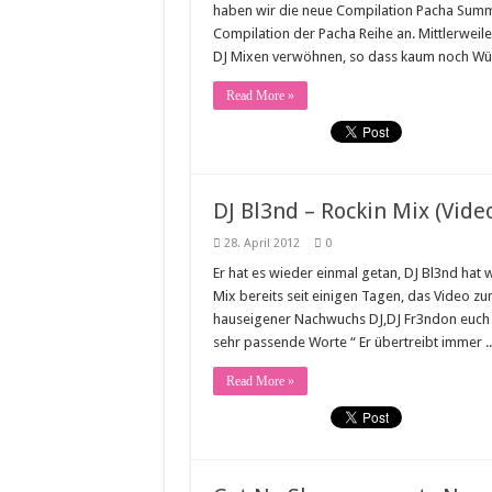
haben wir die neue Compilation Pacha Summe
Compilation der Pacha Reihe an. Mittlerweil
DJ Mixen verwöhnen, so dass kaum noch Wün
Read More »
DJ Bl3nd – Rockin Mix (Vid
28. April 2012
0
Er hat es wieder einmal getan, DJ Bl3nd hat 
Mix bereits seit einigen Tagen, das Video zu
hauseigener Nachwuchs DJ,DJ Fr3ndon euch 
sehr passende Worte “ Er übertreibt immer .
Read More »