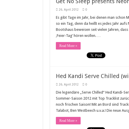
Get No Sleep presents Neon
26. April 2012
0
Es gibt Tage im Jahr, bei denen man schon Mo
so ein Tag, denn da heißt es jedes Jahr aufs
Bootshaus beweisen seit vielen Jahren, dass
‚Feier-Tag‘ hören wollen. …
Read More »
Hed Kandi Serve Chilled (wit
26. April 2012
0
Die legendäre „Serve Chilled“ Hed Kandi-Ser
Sommer-Saison 2012 mit Top Tracklist zurüc
noch frischen Saison! Mit an Bord sind Trac
Talabot, Ben Westbeech u.v.a.! Die neue Au
Read More »