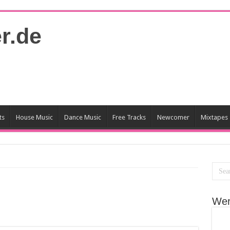
ts
House Music
Dance Music
Free Tracks
Newcomer
Mixtapes
Wer