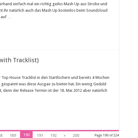
zerhand einfach mal ein richtig geiles Mash Up aus Strobe und
 ihr natürlich auch das Mash Up kostenlos beim Soundcloud
 auf …
ith Tracklist)
r Top House Tracklist in den Startlöchern und bereits 4 Wochen
s gespannt was diese Ausgae zu bieten hat. Ein wenig Geduld
t, denn der Release Termin ist der 18. Mai 2012 aber natürlich
190
88
189
191
192
»
200
Page 190 of 224