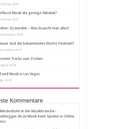
 Februar 2021
nflusst Musik die geistige Aktivität?
 Februar 2021
eber: DJ werden – Was braucht man alles?
. November 2020
teuer sind die bekanntesten Electro-Festivals?
 November 2019
besten Tracks zum Zocken
August 2018
 und Musik in Las Vegas
Mai 2018
ste Kommentare
Mindestlohn in der Musikbranche ›
seblogger.de
zu
Musik beim Spielen in Online
inos