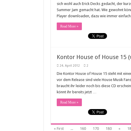
sich wohl auch Erick Decks gedacht, der kur
Summer Jam gemacht hat. Wie gewohnt könnt
Player downloaden, dazu wie immer einfach
Read More »
Kontor House of House 15 (w
24. April 2012
2
Die Kontor House of House 15 steht mit eine
vor dem Release sind viele House Musik Fan
braucht ihr leider noch bis diese CD erschein
könnt ihr bereits jetzt …
Read More »
« First
...
160
170
180
«
1