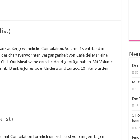
ist)
 ganz außergewöhnliche Compilation. Volume 18 entstand in
Neus
in der chartsverwöhnten Vergangenheit von Café del Mar eine
e Chill-Out Musikszene entscheidend geprägt haben. Mit Volume
Der 
 Lamb, Blank & Jones oder Underworld zurück. 20 Titel wurden
30.
Musi
11.
Die 
13.
5 Po
list)
kan
6. 
t mit Compilation förmlich um sich, erst vor einigen Tagen
Find