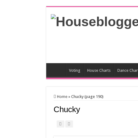
Voting
House Charts
Dance Char
Home
»
Chucky (page 190)
Chucky