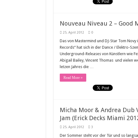
Nouveau Niveau 2 – Good Mo
25. April 2012
0
Das von Mastermind und DJ-Star Tom Novy
Records“ hat sich in der Dance / Elektro-Sze
Underground-Releases von Künstlern wie Feli
Abigail Bailey, Vincent Thomas und vielen 
letzen Jahres die …
Read More »
Micha Moor & Andrea Dub V
Jam (Erick Decks Miami 20
25. April 2012
3
Der Sommer steht vor der Tür und so langsam