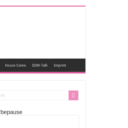
House Szene
EDM-Talk
Imprint
bepause