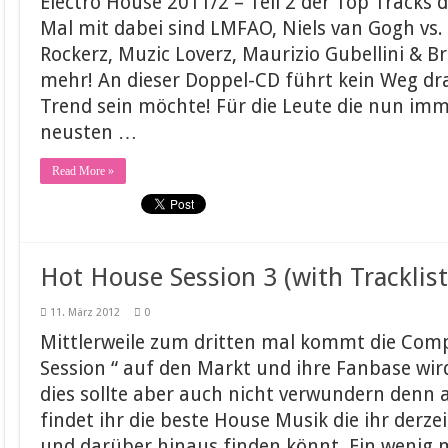
Electro House 2011/2 – Teil 2 der Top Tracks 
Mal mit dabei sind LMFAO, Niels van Gogh vs.
Rockerz, Muzic Loverz, Maurizio Gubellini & B
mehr! An dieser Doppel-CD führt kein Weg d
Trend sein möchte! Für die Leute die nun imm
neusten …
Read More »
Hot House Session 3 (with Tracklist
11. März 2012
0
Mittlerweile zum dritten mal kommt die Comp
Session “ auf den Markt und ihre Fanbase wir
dies sollte aber auch nicht verwundern denn 
findet ihr die beste House Musik die ihr derze
und darüber hinaus finden könnt. Ein wenig 