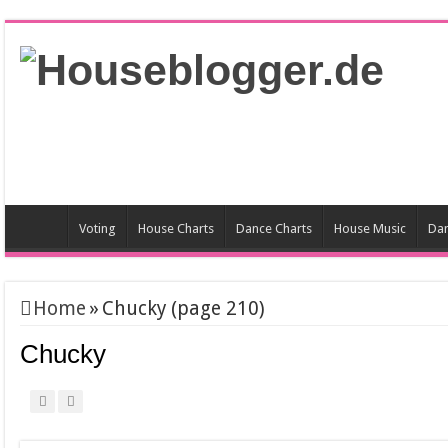
Voting
House Charts
Dance Charts
House Music
Dan
Home
»
Chucky (page 210)
Chucky