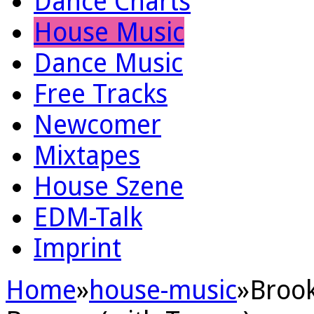
Dance Charts
House Music
Dance Music
Free Tracks
Newcomer
Mixtapes
House Szene
EDM-Talk
Imprint
Home
»
house-music
»
Brook