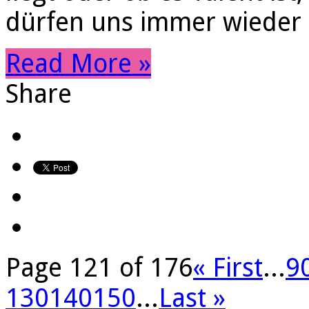
dürfen uns immer wieder
Read More »
Share
Page 121 of 176
« First
...
9
130
140
150
...
Last »