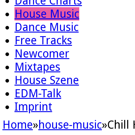
Dance Charts
House Music
Dance Music
Free Tracks
Newcomer
Mixtapes
House Szene
EDM-Talk
Imprint
Home
»
house-music
»
Chill