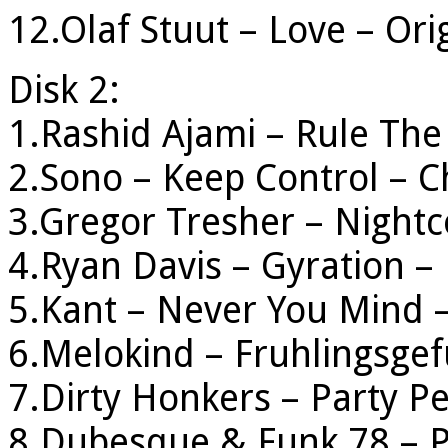
12.Olaf Stuut – Love – Ori
Disk 2:
1.Rashid Ajami – Rule Th
2.Sono – Keep Control – C
3.Gregor Tresher – Nightc
4.Ryan Davis – Gyration – 
5.Kant – Never You Mind –
6.Melokind – Fruhlingsgef
7.Dirty Honkers – Party P
8.Dubesque & Funk 78 – Pi