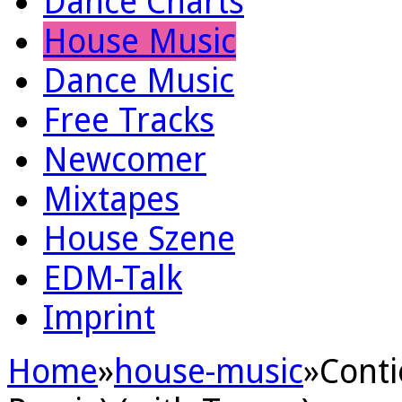
Dance Charts
House Music
Dance Music
Free Tracks
Newcomer
Mixtapes
House Szene
EDM-Talk
Imprint
Home
»
house-music
»
Conti