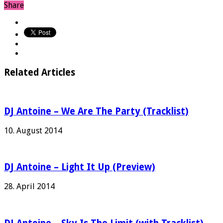
Share
Related Articles
DJ Antoine – We Are The Party (Tracklist)
10. August 2014
DJ Antoine – Light It Up (Preview)
28. April 2014