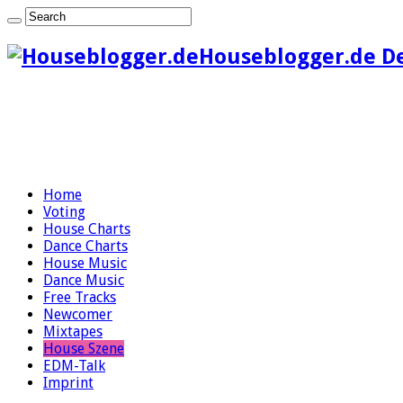
Houseblogger.de D
Home
Voting
House Charts
Dance Charts
House Music
Dance Music
Free Tracks
Newcomer
Mixtapes
House Szene
EDM-Talk
Imprint