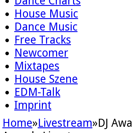
Dance Charts
House Music
Dance Music
Free Tracks
Newcomer
Mixtapes
House Szene
EDM-Talk
Imprint
Home
»
Livestream
»
DJ Awa