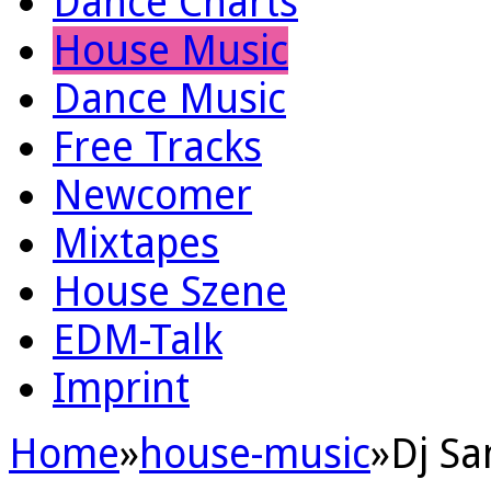
Dance Charts
House Music
Dance Music
Free Tracks
Newcomer
Mixtapes
House Szene
EDM-Talk
Imprint
Home
»
house-music
»
Dj Sa