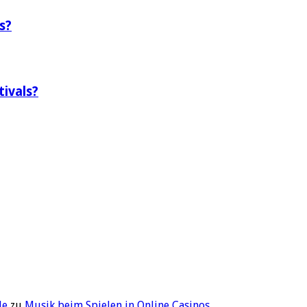
s?
tivals?
de
zu
Musik beim Spielen in Online Casinos