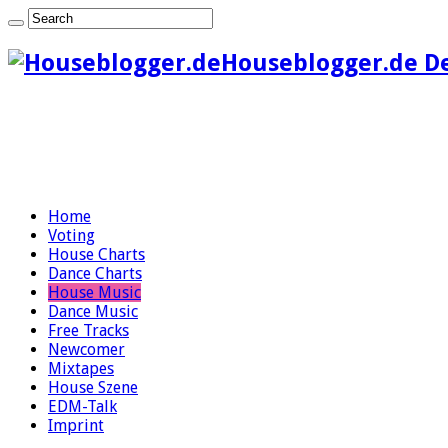
Houseblogger.de D
Home
Voting
House Charts
Dance Charts
House Music
Dance Music
Free Tracks
Newcomer
Mixtapes
House Szene
EDM-Talk
Imprint