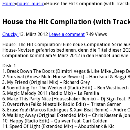
Home
»
house-music
»
House the Hit Compilation (with Trackli
House the Hit Compilation (with Track
Chucky
13. März 2012
Leave a comment
749 Views
House: The Hit Compilation! Eine neue Compilation-Serie au
House-Novizen gefahrlos bedienen, denn die Titel dieser 2CD
Compilation kommt am 9. März 2012 in den Handel und wie ihr
Disk: 1
1. Break Down The Doors (Dimitri Vegas & Like Mike „Deep Do
2. Survival (Amesz Melo House Rework) – Hardsoul & Baggi 
3. My Friend (Original Mix) – Richard Grey
4. Soemthing For The Weekend (Radio Edit) – Ben Westbeech
5. Magic Melody 2011 (Radio Mix) – La Familia
6. Make This Party Nice (Houseshaker Remix) – Dj Sign Feat. P.
7. Overdrive (Falko Niestolik Radio Edit) – Tristan Garner
8. Erase You! (Marcos Rodriguez & Xavi Beat Remix) – Andre O
9. Walking Away (Original Extended Mix) – Chris Kaeser & J
10. Happy (Radio Edit) – Quivver Feat. Cari Golden
11. Speed Of Light (Extended Mix) – Aboutblank & Klc