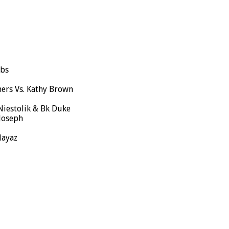
bbs
hers Vs. Kathy Brown
 Niestolik & Bk Duke
 Joseph
layaz