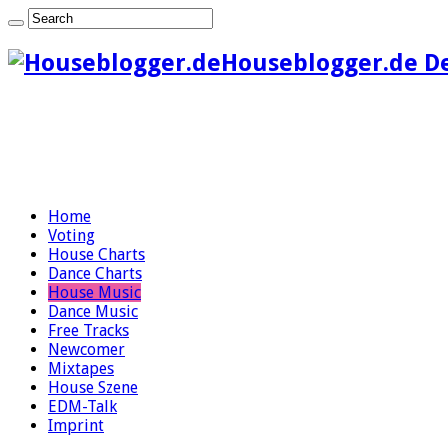
Houseblogger.de D
Home
Voting
House Charts
Dance Charts
House Music
Dance Music
Free Tracks
Newcomer
Mixtapes
House Szene
EDM-Talk
Imprint