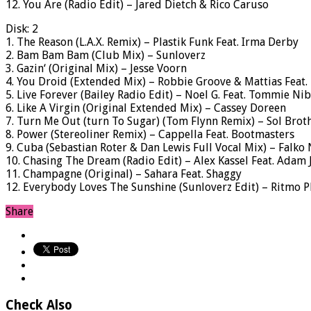
12. You Are (Radio Edit) – Jared Dietch & Rico Caruso
Disk: 2
1. The Reason (L.A.X. Remix) – Plastik Funk Feat. Irma Derby
2. Bam Bam Bam (Club Mix) – Sunloverz
3. Gazin‘ (Original Mix) – Jesse Voorn
4. You Droid (Extended Mix) – Robbie Groove & Mattias Feat.
5. Live Forever (Bailey Radio Edit) – Noel G. Feat. Tommie Ni
6. Like A Virgin (Original Extended Mix) – Cassey Doreen
7. Turn Me Out (turn To Sugar) (Tom Flynn Remix) – Sol Brot
8. Power (Stereoliner Remix) – Cappella Feat. Bootmasters
9. Cuba (Sebastian Roter & Dan Lewis Full Vocal Mix) – Falko
10. Chasing The Dream (Radio Edit) – Alex Kassel Feat. Adam
11. Champagne (Original) – Sahara Feat. Shaggy
12. Everybody Loves The Sunshine (Sunloverz Edit) – Ritmo P
Share
Check Also