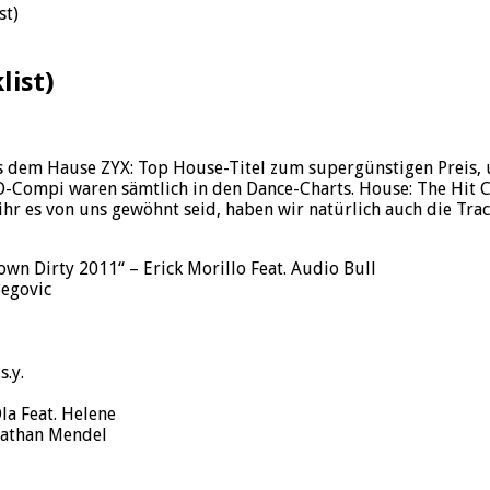
st)
list)
s dem Hause ZYX: Top House-Titel zum supergünstigen Preis, 
-Compi waren sämtlich in den Dance-Charts. House: The Hit Co
 es von uns gewöhnt seid, haben wir natürlich auch die Track
wn Dirty 2011“ – Erick Morillo Feat. Audio Bull
Begovic
s.y.
la Feat. Helene
onathan Mendel