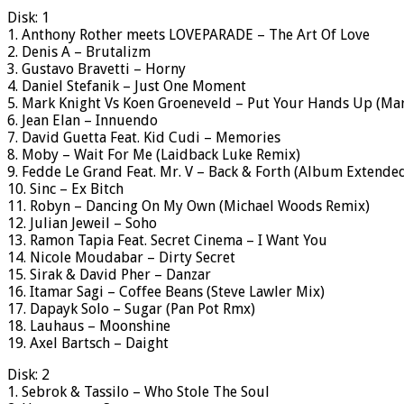
Disk: 1
1. Anthony Rother meets LOVEPARADE – The Art Of Love
2. Denis A – Brutalizm
3. Gustavo Bravetti – Horny
4. Daniel Stefanik – Just One Moment
5. Mark Knight Vs Koen Groeneveld – Put Your Hands Up (Ma
6. Jean Elan – Innuendo
7. David Guetta Feat. Kid Cudi – Memories
8. Moby – Wait For Me (Laidback Luke Remix)
9. Fedde Le Grand Feat. Mr. V – Back & Forth (Album Extende
10. Sinc – Ex Bitch
11. Robyn – Dancing On My Own (Michael Woods Remix)
12. Julian Jeweil – Soho
13. Ramon Tapia Feat. Secret Cinema – I Want You
14. Nicole Moudabar – Dirty Secret
15. Sirak & David Pher – Danzar
16. Itamar Sagi – Coffee Beans (Steve Lawler Mix)
17. Dapayk Solo – Sugar (Pan Pot Rmx)
18. Lauhaus – Moonshine
19. Axel Bartsch – Daight
Disk: 2
1. Sebrok & Tassilo – Who Stole The Soul