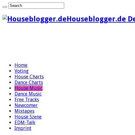
Houseblogger.de D
Home
Voting
House Charts
Dance Charts
House Music
Dance Music
Free Tracks
Newcomer
Mixtapes
House Szene
EDM-Talk
Imprint