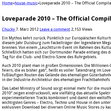
Home
»
house-music
»
Loveparade 2010 – The Official Compilat
Loveparade 2010 – The Official Compil
Chucky
7. März 2012
Leave a comment
2,153 Views
Ein Mythos kehrt zurück. Pünktlich zur Europäischen Kultur
diesem Jahr Duisburg zum Fackelträger der legendären Mega-
brennen. Von einem „Leuchtturm-Event im Rahmen des Kulturh
Schließlich hatten sich zur Dortmunder Parade entlang des 
Tag für die Club- und Electro-Szene des Ruhrgebiets.
Auch 2010 plant man in großen Dimensionen. Die Millionen-
feiern, die es bisher gab“, heißt es voller Tatendrang im L
fußläufigen Routen das Gelände des ehemaligen Güterbahnhof
in der Industrie-Architektur des ehemaligen Frachtbahnhofs 
Das Label Ministry of Sound sorgt einmal mehr für die musi
2010“ zeigen eindrucksvoll, wie vielfältig das aktuelle Spe
experimentelleren Tracks kombiniert und damit den weltoffe
wichtigsten Genres – Electro, Techno und House in den untersc
exklusiven Download bei diversen Online Music Stores zu ka