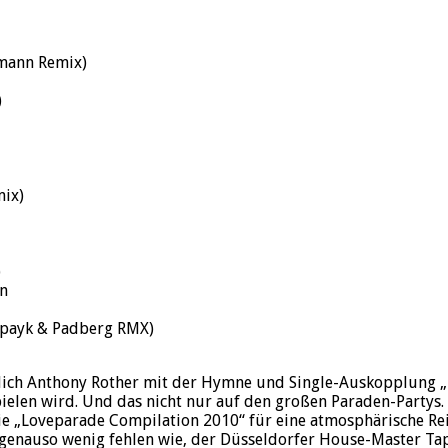
zmann Remix)
)
mix)
)
rn
apayk & Padberg RMX)
lich Anthony Rother mit der Hymne und Single-Auskopplung „T
s spielen wird. Und das nicht nur auf den großen Paraden-Part
die „Loveparade Compilation 2010“ für eine atmosphärische Re
) genauso wenig fehlen wie, der Düsseldorfer House-Master Ta