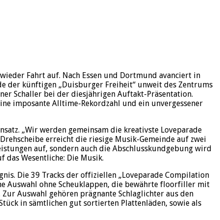
wieder Fahrt auf. Nach Essen und Dortmund avanciert in
de der künftigen „Duisburger Freiheit“ unweit des Zentrums
 Schaller bei der diesjährigen Auftakt-Präsentation.
Eine imposante Alltime-Rekordzahl und ein unvergessener
nsatz. „Wir werden gemeinsam die kreativste Loveparade
 Drehscheibe erreicht die riesige Musik-Gemeinde auf zwei
leistungen auf, sondern auch die Abschlusskundgebung wird
f das Wesentliche: Die Musik.
nis. Die 39 Tracks der offiziellen „Loveparade Compilation
ne Auswahl ohne Scheuklappen, die bewährte floorfiller mit
. Zur Auswahl gehören prägnante Schlaglichter aus den
tück in sämtlichen gut sortierten Plattenläden, sowie als