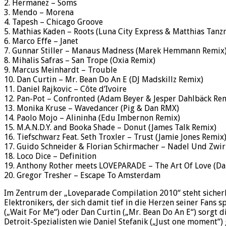
2. Hermanez – Soms
3. Mendo – Morena
4. Tapesh – Chicago Groove
5. Mathias Kaden – Roots (Luna City Express & Matthias Tan
6. Marco Effe – Janet
7. Gunnar Stiller – Manaus Madness (Marek Hemmann Remix
8. Mihalis Safras – San Trope (Oxia Remix)
9. Marcus Meinhardt – Trouble
10. Dan Curtin – Mr. Bean Do An E (DJ Madskillz Remix)
11. Daniel Rajkovic – Côte d’Ivoire
12. Pan-Pot – Confronted (Adam Beyer & Jesper Dahlbäck Re
13. Monika Kruse – Wavedancer (Pig & Dan RMX)
14. Paolo Mojo – Alininha (Edu Imbernon Remix)
15. M.A.N.D.Y. and Booka Shade – Donut (James Talk Remix)
16. Tiefschwarz Feat. Seth Troxler – Trust (Jamie Jones Remix
17. Guido Schneider & Florian Schirmacher – Nadel Und Zwi
18. Loco Dice – Definition
19. Anthony Rother meets LOVEPARADE – The Art Of Love (D
20. Gregor Tresher – Escape To Amsterdam
Im Zentrum der „Loveparade Compilation 2010“ steht sicher
Elektronikers, der sich damit tief in die Herzen seiner Fan
(„Wait For Me“) oder Dan Curtin („Mr. Bean Do An E“) sorgt 
Detroit-Spezialisten wie Daniel Stefanik („Just one moment“