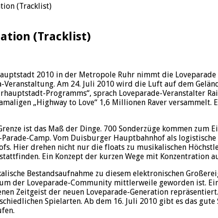
ion (Tracklist)
ation (Tracklist)
hauptstadt 2010 in der Metropole Ruhr nimmt die Loveparade 
Veranstaltung. Am 24. Juli 2010 wird die Luft auf dem Gelän
auptstadt-Programms“, sprach Loveparade-Veranstalter Rainer
damaligen „Highway to Love“ 1,6 Millionen Raver versammelt. 
Grenze ist das Maß der Dinge. 700 Sonderzüge kommen zum Ei
ove-Parade-Camp. Vom Duisburger Hauptbahnhof als logistische
s. Hier drehen nicht nur die floats zu musikalischen Höchst
stattfinden. Ein Konzept der kurzen Wege mit Konzentration au
kalische Bestandsaufnahme zu diesem elektronischen Großereig
ktrum der Loveparade-Community mittlerweile geworden ist. Ei
nen Zeitgeist der neuen Loveparade-Generation repräsentiert
hiedlichen Spielarten. Ab dem 16. Juli 2010 gibt es das gute S
ufen.