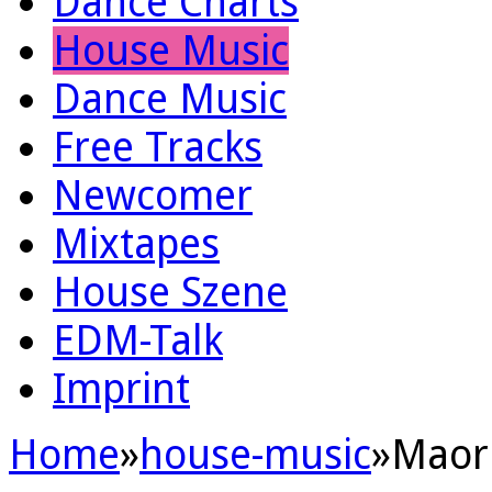
Dance Charts
House Music
Dance Music
Free Tracks
Newcomer
Mixtapes
House Szene
EDM-Talk
Imprint
Home
»
house-music
»
Maor 