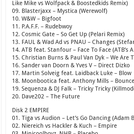
Like Mike vs Wolfpack & Boostedkids Remix)
09. Blasterjaxx – Mystica (Werewolf)
10. W&W – Bigfoot
11. P.A.F.F. – Rudebwoy
12. Cosmic Gate – So Get Up (Pelari Remix)
13. FAUL & Wad Ad vs PNAU – Changes (Stefa
14. ATB feat. Stanfour – Face To Face (ATB’s 
15. Christian Burns & Paul Van Dyk – We Are 
16. Sander van Doorn & Yves V – Direct Dizko
17. Martin Solveig feat. Laidback Luke – Blow
18. Moonbootica feat. Anthony Mills – Bounc
19. Sequenza & DJ Falk – Tricky Tricky (Killmo
20. Dave202 – The Future
Disk 2 EMPIRE
01. Tiga vs Audion – Let’s Go Dancing (Adam 
02. Niereich vs Hackler & Kuch – Empire
03. Minicoolboyz, NHB – Placebo