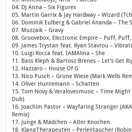
04. DJ Anna – Six Figures
05. Martin Garrix & Jay Hardway – Wizard (Tc
06. Dominik Eulberg & Gabriel Ananda – The
07. Muzzaik – Gravy
08. Groovebox, Electronic Empire – Puff, Puff,
09. James Trystan feat. Ryan Stavrou – Vibrat
10. Luigi Rocca feat. IAMAlina – She
11. Bass Kleph & Bartosz Brenes – Let’s Get Ri
12. Hazzaro – House Of G
13. Nico Pusch – Grüne Wiese (Mark Wells Rem
14. Oliver Huntemann – Schatten
15. Tom Novy & Veralovesmusic – Time Might 
Dub)
16. Joachim Pastor – Wayfaring Stranger (AK
Remix)
17. Junge & Mädchen – Alter Knochen
18. KlangTherapeuten – Perlentaucher (Robin