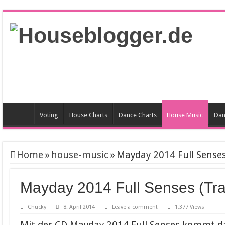
Voting
House Charts
Dance Charts
House Music
Dan
Home
»
house-music
»
Mayday 2014 Full Senses 
Mayday 2014 Full Senses (Trac
Chucky
8. April 2014
Leave a comment
1,377 Views