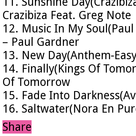
11. Sunshine Day(Crazibiza
Crazibiza Feat. Greg Note
12. Music In My Soul(Pau
– Paul Gardner
13. New Day(Anthem-Easy 
14. Finally(Kings Of Tomo
Of Tomorrow
15. Fade Into Darkness(Avic
16. Saltwater(Nora En Pur
Share