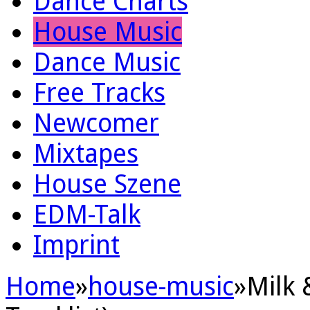
Dance Charts
House Music
Dance Music
Free Tracks
Newcomer
Mixtapes
House Szene
EDM-Talk
Imprint
Home
»
house-music
»
Milk 