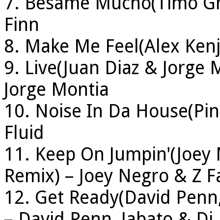
7. Besame Mucho(Timo Gra
Finn
8. Make Me Feel(Alex Kenj
9. Live(Juan Diaz & Jorge 
Jorge Montia
10. Noise In Da House(Pink
Fluid
11. Keep On Jumpin'(Joey 
Remix) – Joey Negro & Z F
12. Get Ready(David Penn,
– David Penn, Jabato & Dj