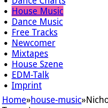
Dance Charts
House Music
Dance Music
Free Tracks
Newcomer
Mixtapes
House Szene
EDM-Talk
Imprint
Home
»
house-music
»
Nicho