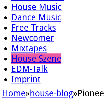
House Music
Dance Music
Free Tracks
Newcomer
Mixtapes
House Szene
EDM-Talk
Imprint
Home
»
house-blog
»
Pionee