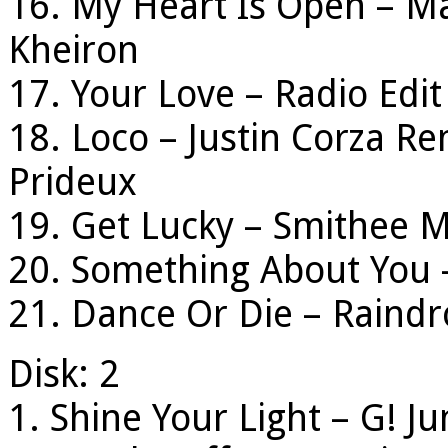
16. My Heart Is Open – M
Kheiron
17. Your Love – Radio Edit
18. Loco – Justin Corza Re
Prideux
19. Get Lucky – Smithee M
20. Something About You 
21. Dance Or Die – Raindro
Disk: 2
1. Shine Your Light – G! J