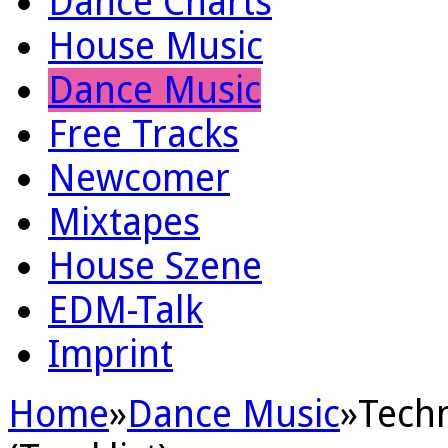
Dance Charts
House Music
Dance Music
Free Tracks
Newcomer
Mixtapes
House Szene
EDM-Talk
Imprint
Home
»
Dance Music
»
Tech