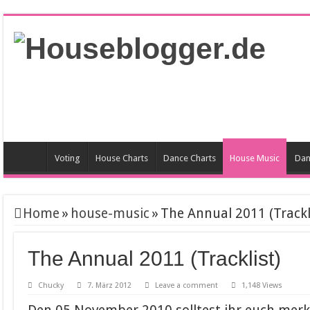
Voting
House Charts
Dance Charts
House Music
Dan
Home
»
house-music
»
The Annual 2011 (Trackl
The Annual 2011 (Tracklist)
Chucky
7. März 2012
Leave a comment
1,148 Views