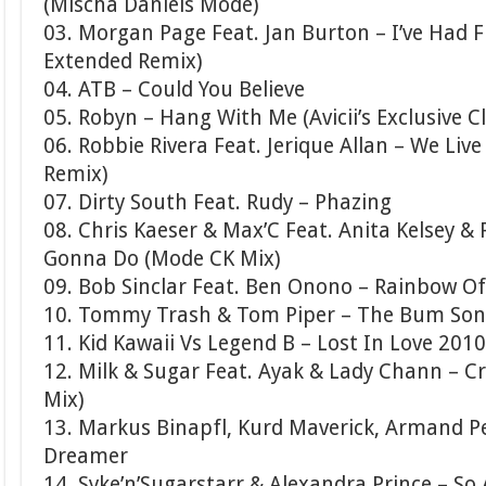
(Mischa Daniels Mode)
03. Morgan Page Feat. Jan Burton – I’ve Had F
Extended Remix)
04. ATB – Could You Believe
05. Robyn – Hang With Me (Avicii’s Exclusive C
06. Robbie Rivera Feat. Jerique Allan – We Liv
Remix)
07. Dirty South Feat. Rudy – Phazing
08. Chris Kaeser & Max’C Feat. Anita Kelsey &
Gonna Do (Mode CK Mix)
09. Bob Sinclar Feat. Ben Onono – Rainbow Of
10. Tommy Trash & Tom Piper – The Bum So
11. Kid Kawaii Vs Legend B – Lost In Love 201
12. Milk & Sugar Feat. Ayak & Lady Chann – Cr
Mix)
13. Markus Binapfl, Kurd Maverick, Armand Pen
Dreamer
14. Syke’n’Sugarstarr & Alexandra Prince – So 