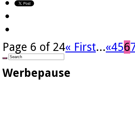
Page 6 of 24
« First
...
«
4
5
6
Werbepause