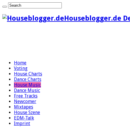
Houseblogger.de D
Home
Voting
House Charts
Dance Charts
House Music
Dance Music
Free Tracks
Newcomer
Mixtapes
House Szene
EDM-Talk
Imprint