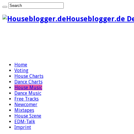
Houseblogger.de D
Home
Voting
House Charts
Dance Charts
House Music
Dance Music
Free Tracks
Newcomer
Mixtapes
House Szene
EDM-Talk
Imprint