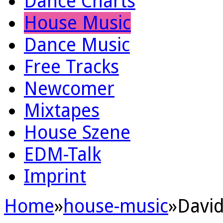
Dance Charts
House Music
Dance Music
Free Tracks
Newcomer
Mixtapes
House Szene
EDM-Talk
Imprint
Home
»
house-music
»
David