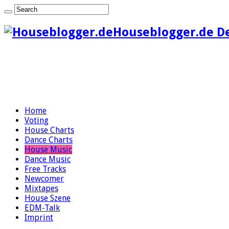
Houseblogger.de D
Home
Voting
House Charts
Dance Charts
House Music
Dance Music
Free Tracks
Newcomer
Mixtapes
House Szene
EDM-Talk
Imprint