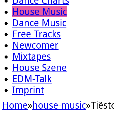
Dance Charts
House Music
Dance Music
Free Tracks
Newcomer
Mixtapes
House Szene
EDM-Talk
Imprint
Home
»
house-music
»
Tiëst