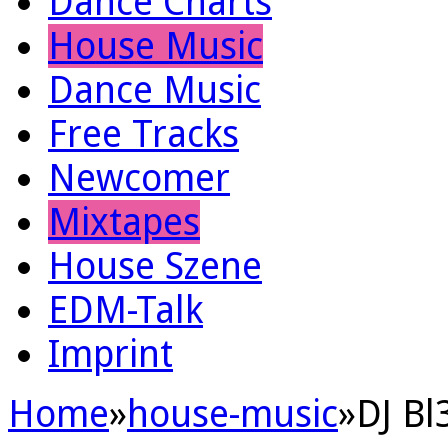
Dance Charts
House Music
Dance Music
Free Tracks
Newcomer
Mixtapes
House Szene
EDM-Talk
Imprint
Home
»
house-music
»
DJ Bl