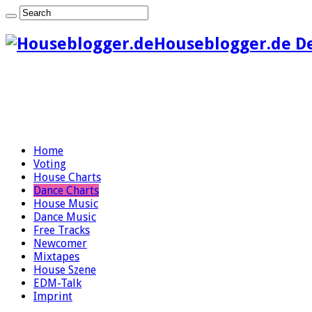
Houseblogger.de D
Home
Voting
House Charts
Dance Charts
House Music
Dance Music
Free Tracks
Newcomer
Mixtapes
House Szene
EDM-Talk
Imprint