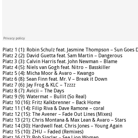
Platz 1 (1): Robin Schulz feat. Jasmine Thompson – Sun Goes
Platz 2 (2): David Guetta feat. Sam Martin – Dangerous
Platz 3 (3): Calvin Harris feat. John Newman – Blame
Platz 4 (5): Niels van Gogh feat. Nitro – Basskiller
Platz 5 (4): Micha Moor & Avaro – Kwango
Platz 6 (8): Sean Finn feat. Mr. V – Break it Down
Platz 7 (6): Jay Frog & KLC – Tzzzz
Platz 8 (7): Avicii – The Days
Platz 9 (9): Watermat – Bullit (So Real)
Platz 10 (16): Fritz Kalkbrenner – Back Home
Platz 11 (14): Filip Riva & Dave Ramone – coral
Platz 12 (15): The Avener – Fade Out Lines (Mixes)
Platz 13 (21): Chris Montana & Max Lean & Avaro – Stars
Platz 14 (30): Hardwell feat. Chris Jones – Young Again
Platz 15 (10): ZHU – Faded (Remixes)
Platz 16 (12): Bob Sinclar – Sea Lion Woman