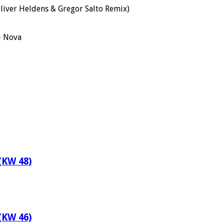
(Oliver Heldens & Gregor Salto Remix)
– Nova
(KW 48)
(KW 46)