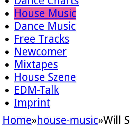
Dance Charts
House Music
Dance Music
Free Tracks
Newcomer
Mixtapes
House Szene
EDM-Talk
Imprint
Home
»
house-music
»
Will 