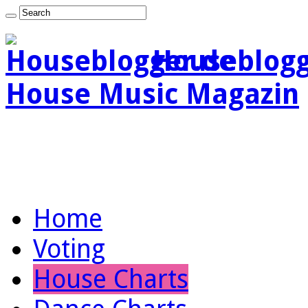
Houseblogg
House Music Magazin
Home
Voting
House Charts