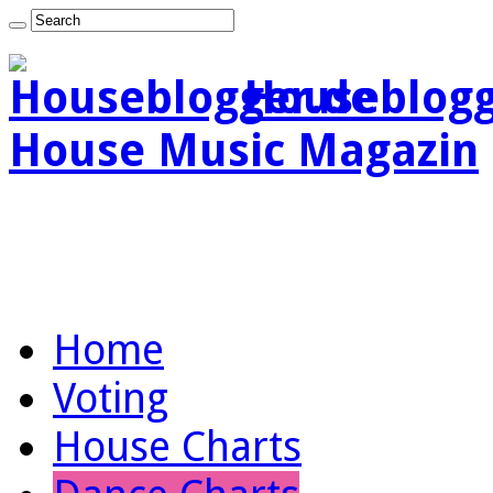
Houseblogg
House Music Magazin
Home
Voting
House Charts