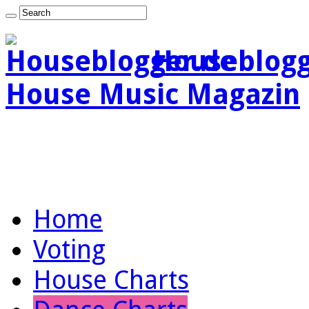
Houseblogg
House Music Magazin
Home
Voting
House Charts