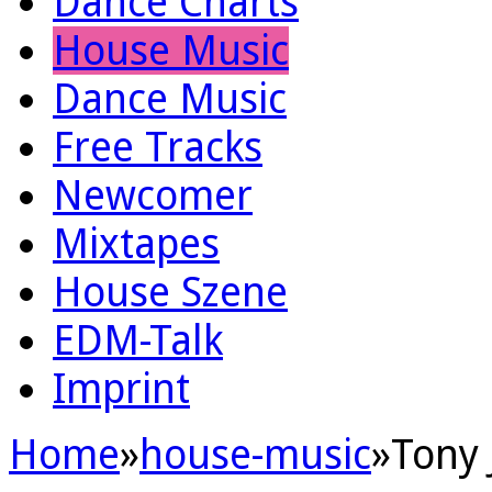
Dance Charts
House Music
Dance Music
Free Tracks
Newcomer
Mixtapes
House Szene
EDM-Talk
Imprint
Home
»
house-music
»
Tony 