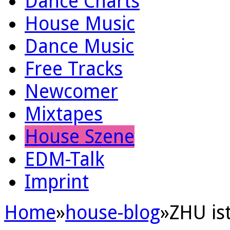
Dance Charts
House Music
Dance Music
Free Tracks
Newcomer
Mixtapes
House Szene
EDM-Talk
Imprint
Home
»
house-blog
»
ZHU ist